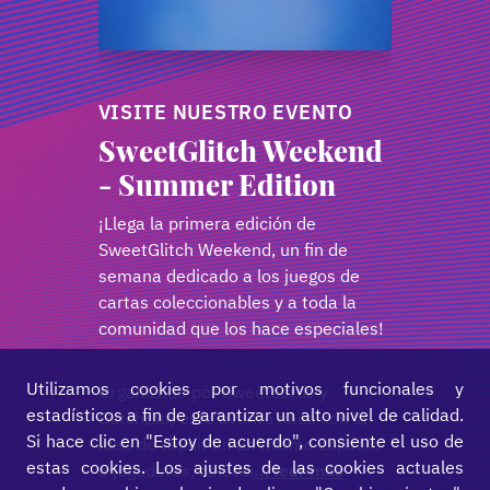
VISITE NUESTRO EVENTO
SweetGlitch Weekend
- Summer Edition
¡Llega la primera edición de
SweetGlitch Weekend, un fin de
semana dedicado a los juegos de
cartas coleccionables y a toda la
comunidad que los hace especiales!
Utilizamos cookies por motivos funcionales y
Organizado por Sweetcards y
estadísticos a fin de garantizar un alto nivel de calidad.
GlitchBar, este evento nace con la
Si hace clic en "Estoy de acuerdo", consiente el uso de
idea de reunir en un mismo espacio
estas cookies. Los ajustes de las cookies actuales
a jugadores, colecci
… leer más